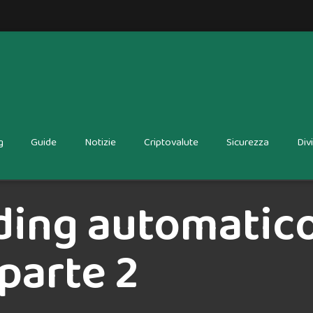
g
Guide
Notizie
Criptovalute
Sicurezza
Div
ading automatic
parte 2