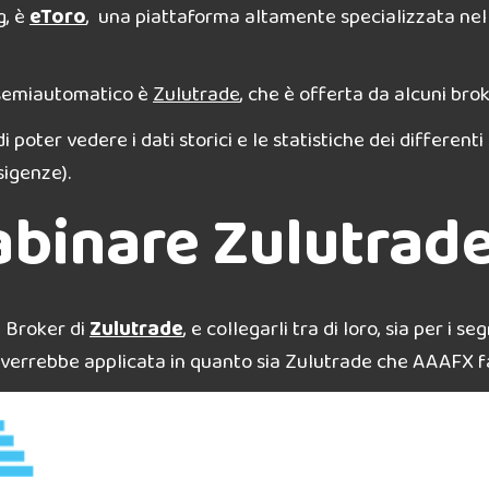
g, è
eToro
, una piattaforma altamente specializzata ne
 semiautomatico è
Zulutrade
, che è offerta da alcuni bro
poter vedere i dati storici e le statistiche dei differenti s
esigenze).
 abinare Zulutra
l Broker di
Zulutrade
, e collegarli tra di loro, sia per i se
verrebbe applicata in quanto sia Zulutrade che AAAFX f