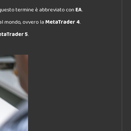
questo termine è abbreviato con
EA
.
al mondo, ovvero la
MetaTrader 4
.
taTrader 5
.