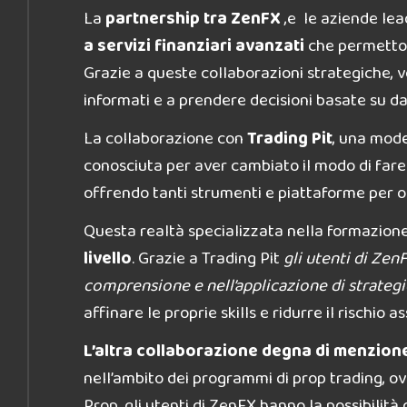
La
partnership tra ZenFX
,e le aziende lea
a servizi finanziari avanzati
che permettono
Grazie a queste collaborazioni strategiche, 
informati e a prendere decisioni basate su dat
La collaborazione con
Trading Pit
, una mode
conosciuta per aver cambiato il modo di fare 
offrendo tanti strumenti e piattaforme per op
Questa realtà specializzata nella formazione e
livello
. Grazie a Trading Pit
gli utenti di Zen
comprensione e nell’applicazione di strategi
affinare le proprie skills e ridurre il rischio a
L’altra collaborazione degna di menzion
nell’ambito dei programmi di prop trading, ov
Prop, gli utenti di ZenFX hanno la possibilità 