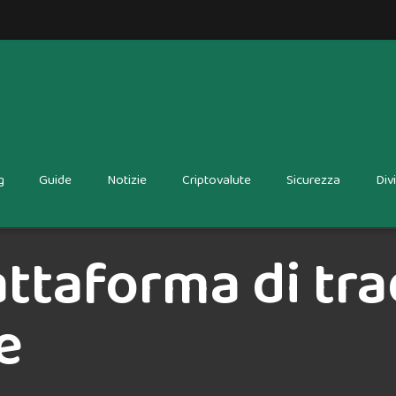
g
Guide
Notizie
Criptovalute
Sicurezza
Div
attaforma di tr
e