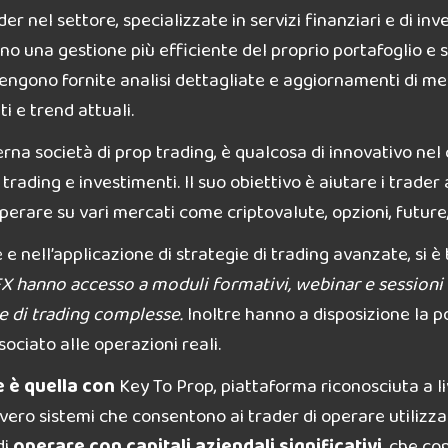
der nel settore, specializzate in servizi finanziari e di in
 una gestione più efficiente del proprio portafoglio e s
vengono fornite analisi dettagliate e aggiornamenti di me
i e trend attuali.
rna società di prop trading, è qualcosa di innovativo nel
trading e investimenti. Il suo obiettivo è aiutare i trade
erare su vari mercati come criptovalute, opzioni, future, 
 nell’applicazione di strategie di trading avanzate, si è 
FX hanno accesso a moduli formativi, webinar e sessioni d
e di trading complesse.
Inoltre hanno a disposizione la po
ssociato alle operazioni reali.
e è quella con
Key To Prop, piattaforma riconosciuta a li
vero sistemi che consentono ai trader di operare utilizza
di
operare con capitali aziendali significativi
, che co