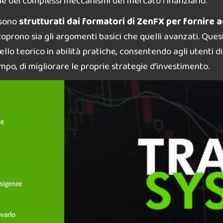
ne dei complessi meccanismi del mercato finanziario.
 sono
strutturati dai formatori di ZenFX per fornire 
coprono sia gli argomenti basici che quelli avanzati. Que
ello teorico in abilità pratiche, consentendo agli utenti 
mpo, di migliorare le proprie strategie d’investimento.